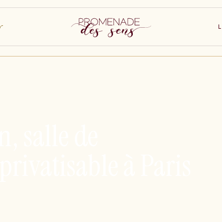
L
, salle de
privatisable à Paris