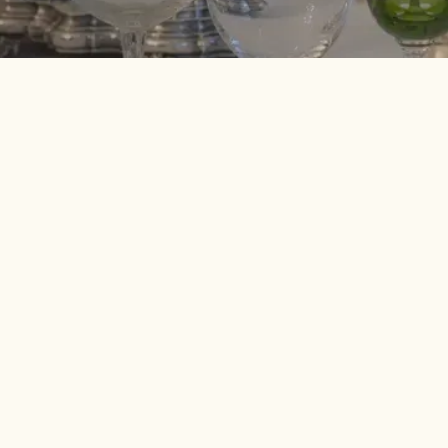
 nos invités, de créer des rencontres et du lien. Je souhaite que
phère chaleureuse et raffinée, où l'on se sent à l'aise, comme