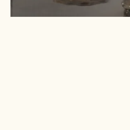
J'ai voulu un lieu permettant de recevoir chaleureusement
les hôtes de Promenade des Sens® goûtent ici à une atmos
chez soi.