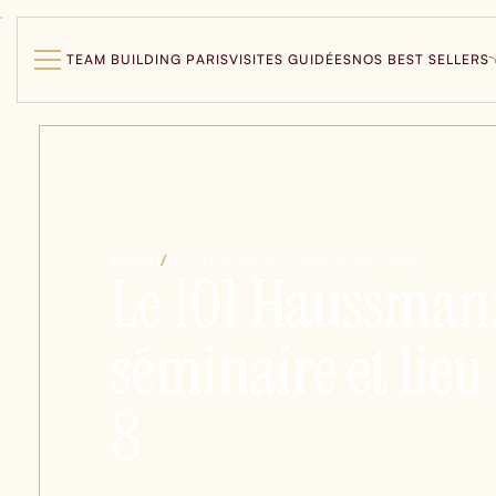
TEAM BUILDING PARIS
VISITES GUIDÉES
NOS BEST SELLERS
Accueil
/
Le 101 Haussmann, salle de séminaire
Le 101 Haussmann
séminaire et lieu 
8