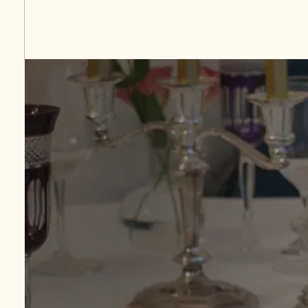
Google
101 boulevard Haussmann, Paris 8e
Devis personnali
Jusqu'à 12 personnes selon le type d’animation
Animat
Lieu privatisable - aucun autre groupe présent