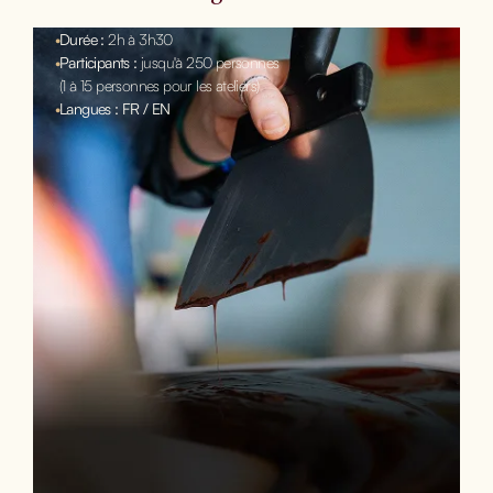
•
Durée :
2h à 3h30
•
Participants :
jusqu'à 250 personnes
(1 à 15 personnes pour les ateliers)
•
Langues : FR / EN