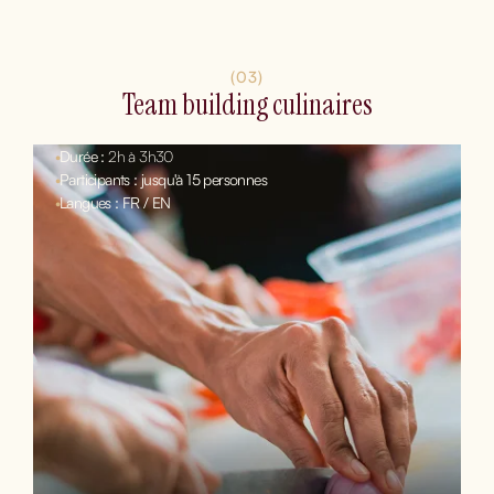
(03)
Team building culinaires
•
Durée :
2h à 3h30
•
Participants : jusqu'à 15 personnes
•
Langues : FR / EN