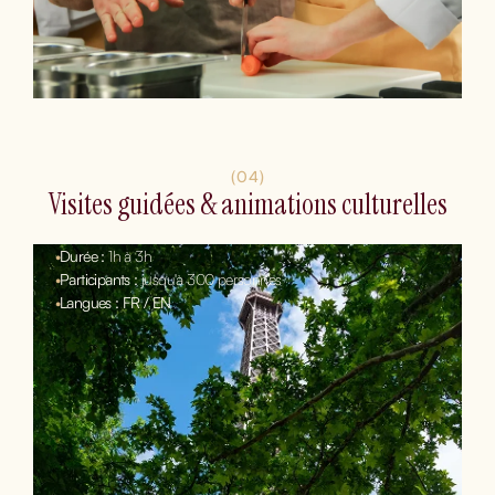
(04)
Visites guidées & animations culturelles
•
Durée :
1h à 3h
•
Participants :
jusqu'à 300 personnes
•
Langues : FR / EN