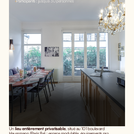
•
Participants : j
usqu'à 30 personnes
Un
lieu entièrement privatisable
, situé au 101 boulevard
Haussmann (Paris 8e) : espace modulable, équipements pro,