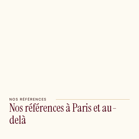
Vous avez un projet de team-building ?
Dites-nous l'essentiel sur votre événement, et nous revenons
vers vous avec une proposition sur-mesure sous 24h.
DEMANDER UN DEVIS
NOS RÉFÉRENCES
Nos références à Paris et au-
delà