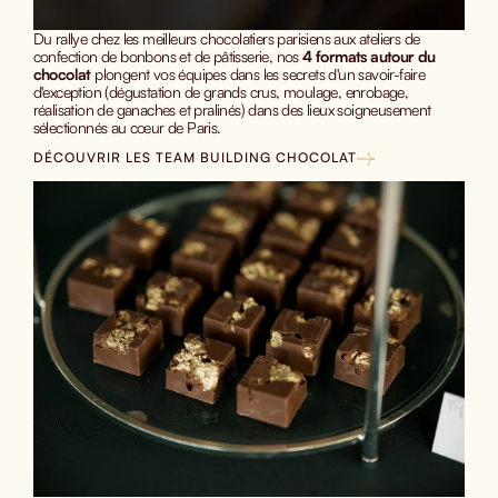
Du rallye chez les meilleurs chocolatiers parisiens aux ateliers de
confection de bonbons et de pâtisserie, nos
4 formats autour du
chocolat
plongent vos équipes dans les secrets d'un savoir-faire
d'exception (dégustation de grands crus, moulage, enrobage,
réalisation de ganaches et pralinés) dans des lieux soigneusement
sélectionnés au cœur de Paris.
DÉCOUVRIR LES TEAM BUILDING CHOCOLAT