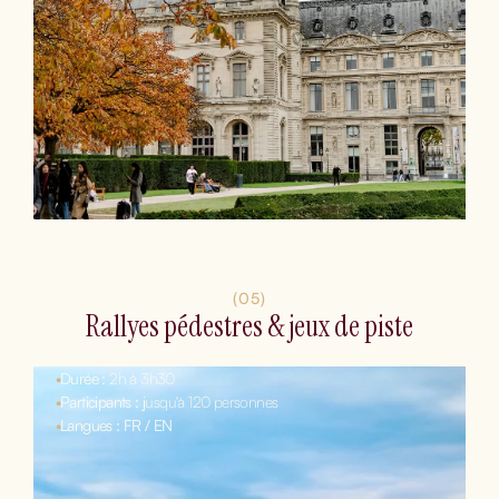
(05)
Rallyes pédestres & jeux de piste
•
Durée :
2h à 3h30
•
Participants : j
usqu'à 120 personnes
•
Langues : FR / EN