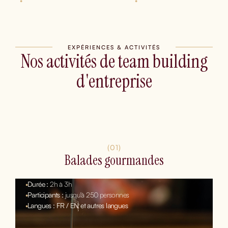
•
Rallyes pédestres
•
Balades gourmandes
EXPÉRIENCES & ACTIVITÉS
Nos activités de team building
d'entreprise
(01)
Balades gourmandes
•
Durée :
2h à 3h
•
Participants :
jusqu'à 250 personnes
•
Langues : FR / EN et autres langues