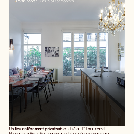
•
Participants : j
usqu'à 30 personnes
Un
lieu entièrement privatisable
, situé au 101 boulevard
Haussmann (Paris 8e) : espace modulable, équipements pro,