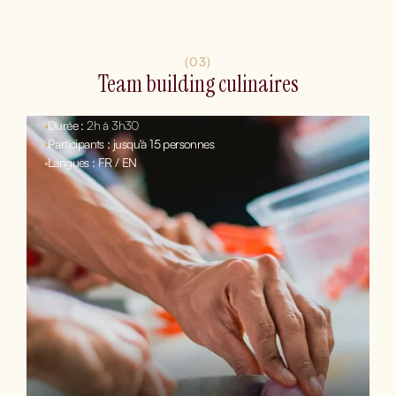
(03)
Team building culinaires
•
Durée :
2h à 3h30
•
Participants : jusqu'à 15 personnes
•
Langues : FR / EN