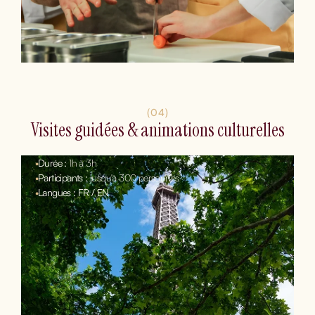
(04)
Visites guidées & animations culturelles
•
Durée :
1h à 3h
•
Participants :
jusqu'à 300 personnes
•
Langues : FR / EN