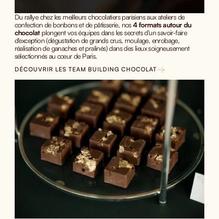
Du rallye chez les meilleurs chocolatiers parisiens aux ateliers de
confection de bonbons et de pâtisserie, nos
4 formats autour du
chocolat
plongent vos équipes dans les secrets d'un savoir-faire
d'exception (dégustation de grands crus, moulage, enrobage,
réalisation de ganaches et pralinés) dans des lieux soigneusement
sélectionnés au cœur de Paris.
DÉCOUVRIR LES TEAM BUILDING CHOCOLAT