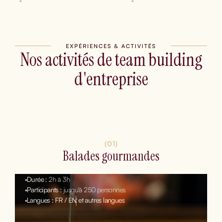
•
Rallyes pédestres
•
Balades gourmandes
EXPÉRIENCES & ACTIVITÉS
Nos activités de team building
d'entreprise
(01)
Balades gourmandes
•
Durée :
2h à 3h
•
Participants :
jusqu'à 250 personnes
•
Langues : FR / EN et autres langues