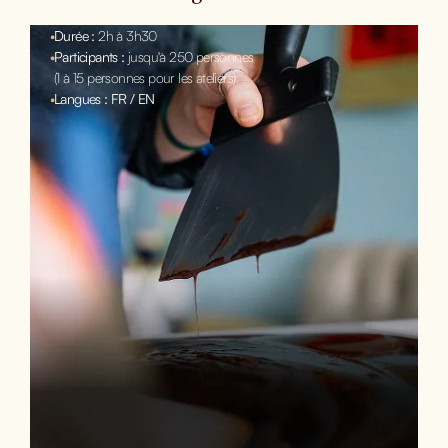
•
Durée :
2h à 3h30
•
Participants :
jusqu'à 250 personnes
(1 à 15 personnes pour les ateliers)
•
Langues : FR / EN