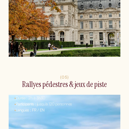
(05)
Rallyes pédestres & jeux de piste
•
Durée :
2h à 3h30
•
Participants : j
usqu'à 120 personnes
•
Langues : FR / EN