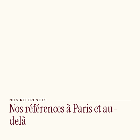
Vous avez un projet de team-building ?
Dites-nous l'essentiel sur votre événement, et nous revenons
vers vous avec une proposition sur-mesure sous 24h.
DEMANDER UN DEVIS
NOS RÉFÉRENCES
Nos références à Paris et au-
delà